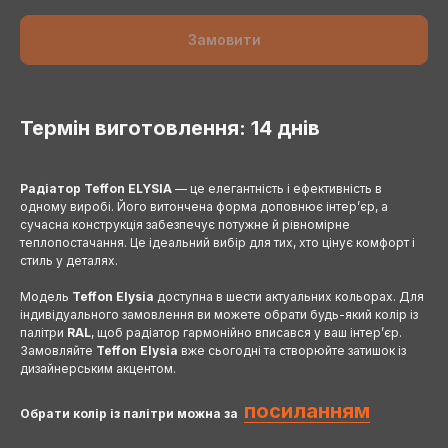
Замовити
Термін виготовлення: 14 днів
Радіатор Teffon ELYSIA
— це елегантність і ефективність в
одному виробі. Його витончена форма доповнює інтер’єр, а
сучасна конструкція забезпечує потужне й рівномірне
теплопостачання. Це ідеальний вибір для тих, хто цінує комфорт і
стиль у деталях.
Модель
Teffon Elysia
доступна в шести актуальних кольорах. Для
індивідуального замовлення ви можете обрати будь-який колір із
палітри
RAL
, щоб радіатор гармонійно вписався у ваш інтер’єр.
Замовляйте
Teffon Elysia
вже сьогодні та створюйте затишок із
дизайнерським акцентом.
посиланням
Обрати колір із палітри можна за